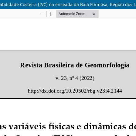
erabilidade Costeira (IVC) na enseada da Baia Formosa, Região dos 